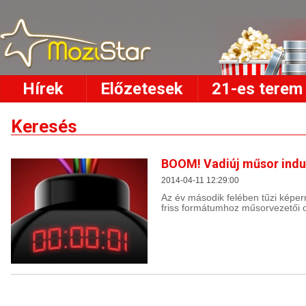
Hírek
Előzetesek
21-es terem
Keresés
BOOM! Vadiúj műsor indul
2014-04-11 12:29:00
Az év második felében tűzi képer
friss formátumhoz műsorvezetői c