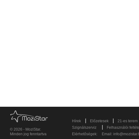
|
|
Hírek
Előzetesek
21-es terem
|
Szignálszerviz
Felhasználói feltét
© 2026 - MoziStar.
Minden jog fenntartva
Elérhetőségek:
Email:
info@mozistar.