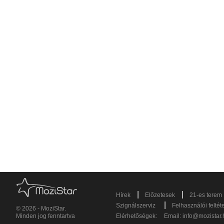
|
|
Hírek
Előzetesek
21-es terem
|
Szignálszerviz
Felhasználói feltét
© 2026 - MoziStar.
Minden jog fenntartva
Elérhetőségek:
Email:
info@mozistar.