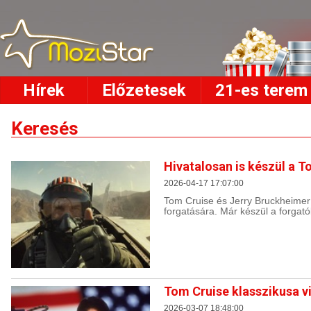
Hírek
Előzetesek
21-es terem
Keresés
Hivatalosan is készül a T
2026-04-17 17:07:00
Tom Cruise és Jerry Bruckheimer
forgatására. Már készül a forgat
Tom Cruise klasszikusa v
2026-03-07 18:48:00