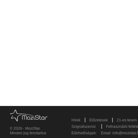
|
|
Hírek
Előzetesek
21-es terem
|
Szignálszerviz
Felhasználói feltét
© 2026 - MoziStar.
Minden jog fenntartva
Elérhetőségek:
Email:
info@mozistar.