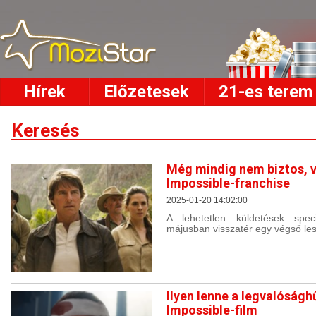
Hírek
Előzetesek
21-es terem
Keresés
Még mindig nem biztos, v
Impossible-franchise
2025-01-20 14:02:00
A lehetetlen küldetések spec
májusban visszatér egy végső le
Ilyen lenne a legvalóság
Impossible-film