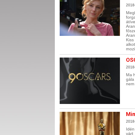
2018-
Megk
forg
átív
Aran
fősz
Aran
Kiss
alko
mozi
OSC
2018
Ma h
gála
nem n
Min
2018
Idén
várt