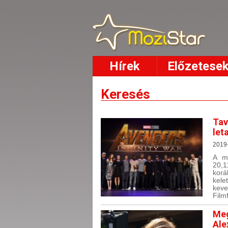
Hírek
Előzetese
Keresés
Tav
let
2019-
A ma
20,1
korá
kel
keve
Film
Meg
Ale