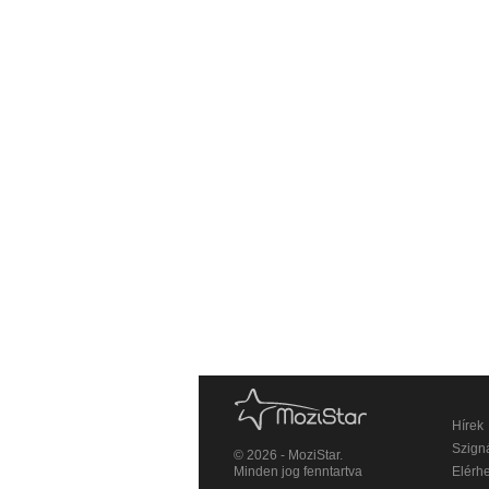
Hírek
Szigná
© 2026 - MoziStar.
Minden jog fenntartva
Elérh