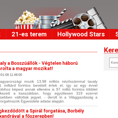
k
21-es terem
Hollywood Stars
Ker
aly a Bosszúállók - Végtelen háború
arolta a magyar mozikat!
01-08 11:48:00
gyarországi mozik 13,98 milliós nézőszámmal tavaly
1 milliárd forintos bevételt értek el, így az egy évvel
bbihoz képest annak ellenére is 97 millió forintos többlet
etkezett a kasszákban, hogy együttesen 319 ezerrel
sebben váltottak jegyet. - derült ki a Világgazdaság a
forgalmazók Egyesülete adatai alapján.
kezdődött a Spirál forgatása, Borbély
xandrával a főszerepben!