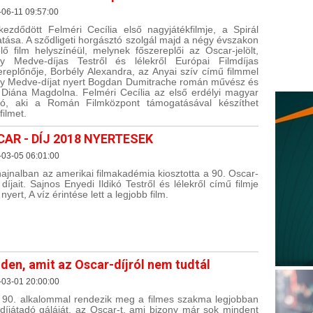
06-11 09:57:00
ezdődött Felméri Cecília első nagyjátékfilmje, a Spirál
atása. A sződligeti horgásztó szolgál majd a négy évszakon
elő film helyszínéül, melynek főszereplői az Oscar-jelölt,
y Medve-díjas Testről és lélekről Európai Filmdíjas
ereplőnője, Borbély Alexandra, az Anyai szív című filmmel
y Medve-díjat nyert Bogdan Dumitrache román művész és
 Diána Magdolna. Felméri Cecília az első erdélyi magyar
tó, aki a Román Filmközpont támogatásával készíthet
filmet.
AR - DÍJ 2018 NYERTESEK
-03-05 06:01:00
ajnalban az amerikai filmakadémia kiosztotta a 90. Oscar-
 díjait. Sajnos Enyedi Ildikó Testről és lélekről című filmje
yert, A víz érintése lett a legjobb film.
den, amit az Oscar-díjról nem tudtál
-03-01 20:00:00
 90. alkalommal rendezik meg a filmes szakma legjobban
 díjátadó gáláját, az Oscar-t, ami bizony már sok mindent