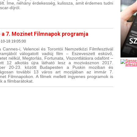
lt. Íme, néhány érdekesség, kulissza, amit érdemes tudni
scar-díjról.
 a 7. Mozinet Filmnapok programja
-10-18 19:05:00
a Cannes-i, Velencei és Torontói Nemzetközi Filmfesztivál
ramjából válogatott vadiúj film – Eszeveszett esküvő,
etet nélkül, Megtorlás, Fortunata, Viszontlátásra odafönt –
ett 12 alkotás újra látható lesz a mozivásznon 2017.
óber 20-23. között Budapesten a Puskin moziban és
zágosan további 13 város art mozijában az immár 7.
net Filmnapokon. A filmek mellett ingyenes programok is
ák a filmbarátokat.