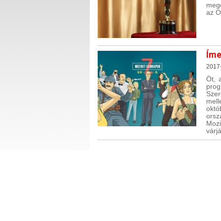
megé
az O
Íme
2017
Öt, 
prog
Szer
mell
okt
ors
Mozi
várj