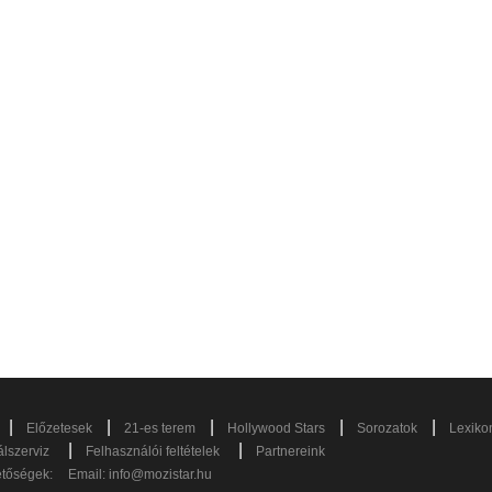
|
|
|
|
|
Előzetesek
21-es terem
Hollywood Stars
Sorozatok
Lexiko
|
|
lszerviz
Felhasználói feltételek
Partnereink
etőségek:
Email:
info@mozistar.hu