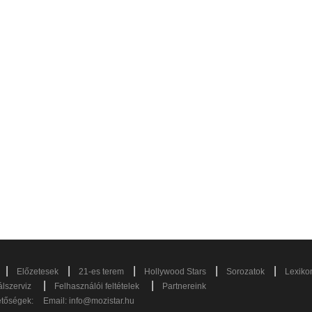
|
|
|
|
|
Előzetesek
21-es terem
Hollywood Stars
Sorozatok
Lexiko
|
|
lszerviz
Felhasználói feltételek
Partnereink
etőségek:
Email:
info@mozistar.hu