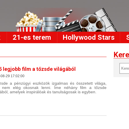
k
21-es terem
Hollywood Stars
Ker
5 legjobb film a tőzsde világából
-08-29 17:02:00
zsde a pénzügyi eszközök izgalmas és összetett világa,
l nem elég okosnak lenni. Íme néhány film a tőzsde
gából, amelyek inspirálóak és tanulságosak is egyben.