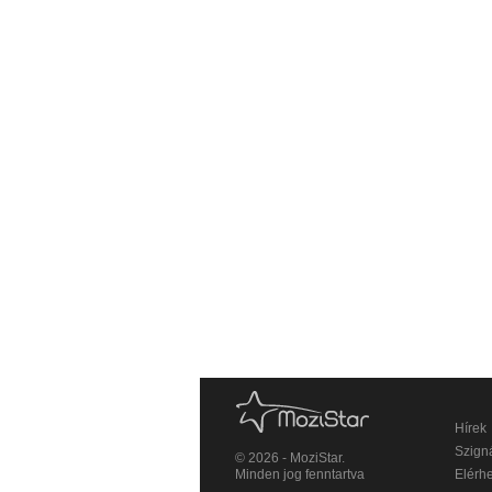
Hírek
Szigná
© 2026 - MoziStar.
Minden jog fenntartva
Elérh