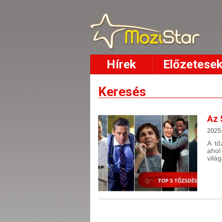
Hírek
Előzetese
Keresés
Az 
2025
A tő
aho
vilá