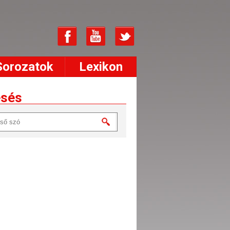
Sorozatok
Lexikon
esés