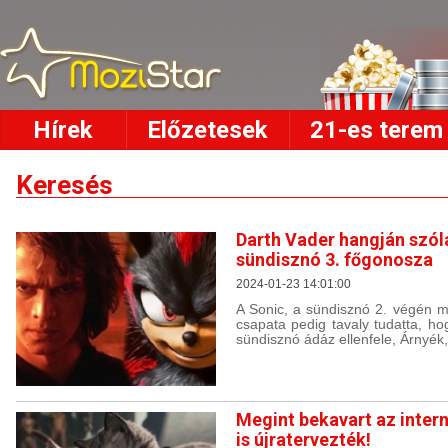
Hírek
Előzetesek
21-es terem
Keresés
Darth Vader hangján szól
sündisznó 3. főgonosza
2024-01-23 14:01:00
A Sonic, a sündisznó 2. végén m
csapata pedig tavaly tudatta, ho
sündisznó ádáz ellenfele, Árnyék
Megint bekavart az inter
is újratervezték!