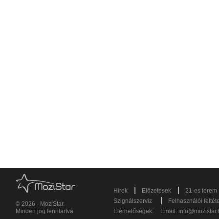
|
|
Hírek
Előzetesek
21-es terem
|
Szignálszerviz
Felhasználói feltét
© 2026 - MoziStar.
Minden jog fenntartva
Elérhetőségek:
Email:
info@mozistar.