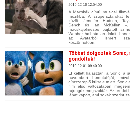
2019-12-10 12:54:00
A Macskák című musical filmvál
mozikba. A szupersztárokat fe
között Jennifer Hudson, Tayl
Dench és Ian McKellen –,
macskajelmezbe bújtatott szín
Webber halhatatlan dalait, hane
az Avatarból ismert szám
köszönhetően.
Többet dolgoztak Sonic, 
gondoltuk!
2019-12-01 09:40:00
El kellett halasztani a Sonic, a
novemberi bemutatóját, mive
címszereplő külseje miatt. Sonic 
film első változatában mégse
rajongók megszokták. Az eredetih
lábat kapott, ami sokak szerint s