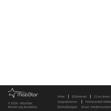
|
|
Hírek
Előzetesek
21-es terem
|
Szignálszerviz
Felhasználói feltét
© 2026 - MoziStar.
Minden jog fenntartva
Elérhetőségek:
Email:
info@mozistar.