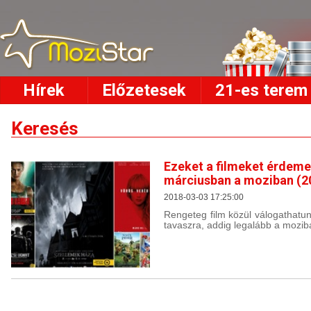
Hírek
Előzetesek
21-es terem
Keresés
Ezeket a filmeket érdem
márciusban a moziban (2
2018-03-03 17:25:00
Rengeteg film közül válogathatu
tavaszra, addig legalább a mozib