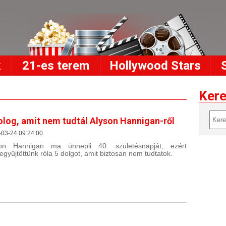
k
21-es terem
Hollywood Stars
Ker
olog, amit nem tudtál Alyson Hannigan-ről
-03-24 09:24:00
son Hannigan ma ünnepli 40. születésnapját, ezért
egyűjtöttünk róla 5 dolgot, amit biztosan nem tudtatok.