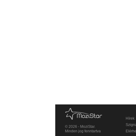
Hírek
Szigná
© 2026 - MoziStar.
Minden jog fenntartva
Elérh