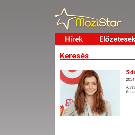
Hírek
Előzetese
Keresés
5 d
2014
Aly
össz