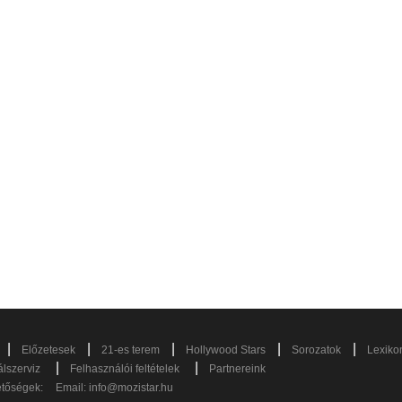
|
|
|
|
|
Előzetesek
21-es terem
Hollywood Stars
Sorozatok
Lexiko
|
|
lszerviz
Felhasználói feltételek
Partnereink
etőségek:
Email:
info@mozistar.hu