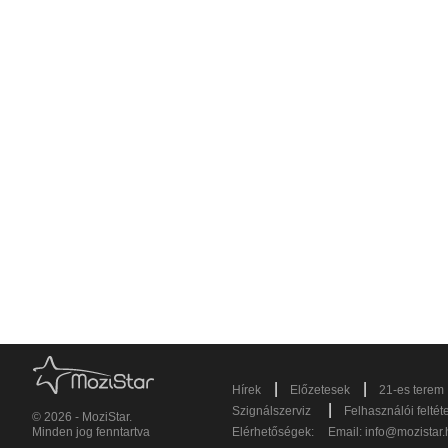
|
|
Hírek
Előzetesek
21-es terem
|
Szignálszerviz
Felhasználói feltét
© 2026 - MoziStar.
Minden jog fenntartva
Elérhetőségek:
Email:
info@mozistar.