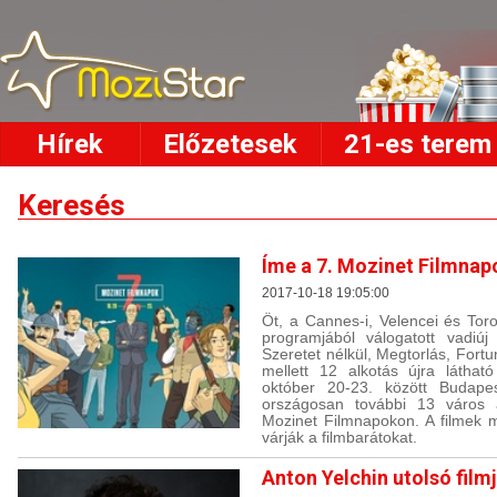
Hírek
Előzetesek
21-es terem
Keresés
Íme a 7. Mozinet Filmna
2017-10-18 19:05:00
Öt, a Cannes-i, Velencei és Toro
programjából válogatott vadiúj
Szeretet nélkül, Megtorlás, Fortu
mellett 12 alkotás újra látha
október 20-23. között Budap
országosan további 13 város 
Mozinet Filmnapokon. A filmek m
várják a filmbarátokat.
Anton Yelchin utolsó film