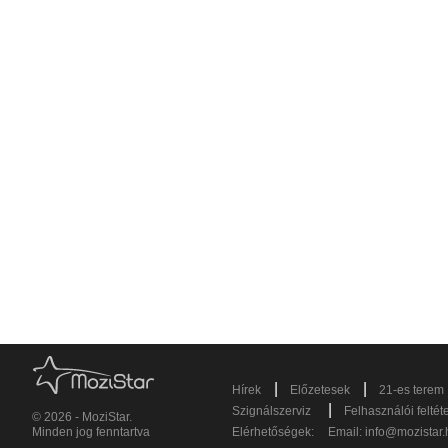
|
|
Hírek
Előzetesek
21-es terem
|
Szignálszerviz
Felhasználói feltét
© 2026 - MoziStar.
Minden jog fenntartva
Elérhetőségek:
Email:
info@mozistar.