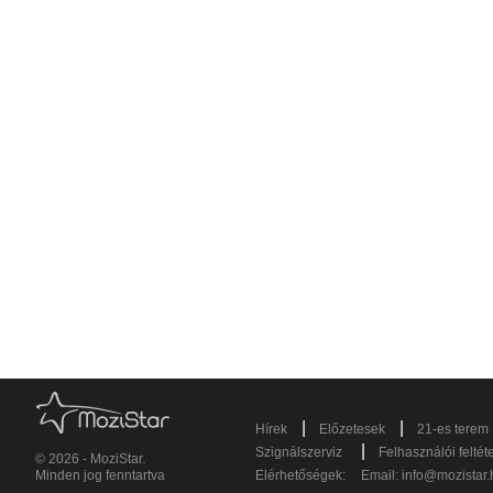
|
|
Hírek
Előzetesek
21-es terem
|
Szignálszerviz
Felhasználói feltét
© 2026 - MoziStar.
Minden jog fenntartva
Elérhetőségek:
Email:
info@mozistar.