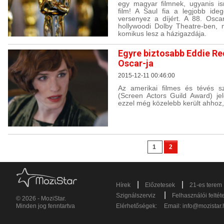
egy magyar filmnek, ugyanis is
film! A Saul fia a legjobb ide
versenyez a díjért. A 88. Osca
hollywoodi Dolby Theatre-ben, 
komikus lesz a házigazdája.
Egyre biztosabb Eddie R
Oscar-ja
2015-12-11 00:46:00
Az amerikai filmes és tévés s
(Screen Actors Guild Award) je
ezzel még közelebb került ahhoz,
1
2
|
|
Hírek
Előzetesek
21-es terem
|
Szignálszerviz
Felhasználói feltét
© 2026 - MoziStar.
Minden jog fenntartva
Elérhetőségek:
Email:
info@mozistar.