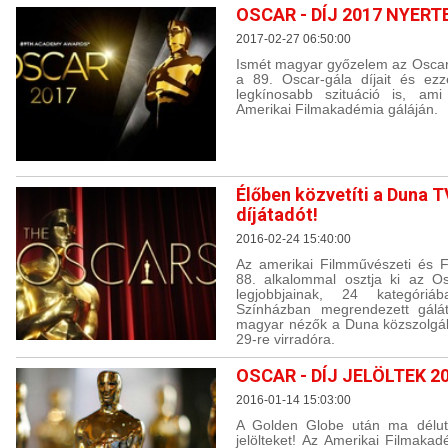
OSCAR - DÍJ 2017 NYERT
2017-02-27 06:50:00
Ismét magyar győzelem az Oscar-
a 89. Oscar-gála díjait és ez
legkínosabb szituáció is, ami
Amerikai Filmakadémia gáláján.
Élőben közvetíti a Duna T
díjátadót!
2016-02-24 15:40:00
Az amerikai Filmművészeti és 
88. alkalommal osztja ki az Os
legjobbjainak, 24 kategóriá
Színházban megrendezett gálát
magyar nézők a Duna közszolgál
29-re virradóra.
OSCAR - DÍJ JELÖLTEK 2
2016-01-14 15:03:00
A Golden Globe után ma délutá
jelölteket! Az Amerikai Filmaka