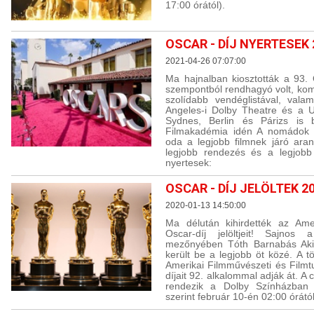
17:00 órától).
OSCAR - DÍJ NYERTESEK 
2021-04-26 07:07:00
Ma hajnalban kiosztották a 93. O
szempontból rendhagyó volt, komo
szolídabb vendéglistával, vala
Angeles-i Dolby Theatre és a U
Sydnes, Berlin és Párizs is b
Filmakadémia idén A nomádok fö
oda a legjobb filmnek járó aran
legjobb rendezés és a legjobb 
nyertesek:
OSCAR - DÍJ JELÖLTEK 2
2020-01-13 14:50:00
Ma délután kihirdették az Ame
Oscar-díj jelöltjeit! Sajnos
mezőnyében Tóth Barnabás Aki
került be a legjobb öt közé. A 
Amerikai Filmművészeti és Fil
díjait 92. alkalommal adják át. A
rendezik a Dolby Színházban 
szerint február 10-én 02:00 órától