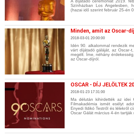
A díjátadó ceremóniát 2019. fe
Színházban Los Angelesben, hel
(hazai idő szerint február 25-én 0
Minden, amit az Oscar-dí
2018-03-01 20:00:00
Idén 90. alkalommal rendezik m
várt díjátadó gáláját, az Oscar-
megélt. Íme, néhány érdekesség,
az Oscar-díjról.
OSCAR - DÍJ JELÖLTEK 2
2018-01-23 17:31:00
Ma délután kihirdették az idei 
Filmakadémia ismét esélyt ado
Enyedi Ildikó Testről és lélekről c
Oscar Gálát március 4-én tartjá