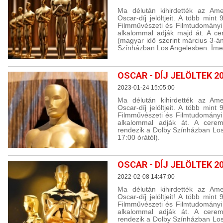
Ma délután kihirdették az Ame
Oscar-díj jelöltjeit. A több min
Filmművészeti és Filmtudományi
alkalommal adják majd át. A ce
(magyar idő szerint március 3-á
Színházban Los Angelesben. Íme a 
OSCAR - DÍJ JELÖLTEK 2
2023-01-24 15:05:00
Ma délután kihirdették az Ame
Oscar-díj jelöltjeit. A több min
Filmművészeti és Filmtudományi
alkalommal adják át. A cerem
rendezik a Dolby Színházban Los 
17:00 órától).
OSCAR - DÍJ JELÖLTEK 2
2022-02-08 14:47:00
Ma délután kihirdették az Ame
Oscar-díj jelöltjeit! A több min
Filmművészeti és Filmtudományi
alkalommal adják át. A cerem
rendezik a Dolby Színházban Los 