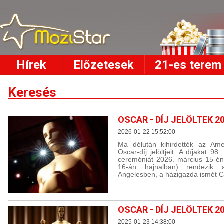
Hírek
Előzetesek
21-es terem
Keresés
OSCAR - DÍJ JELÖLTEK 2
2026-01-22 15:52:00
Ma délután kihirdették az Ame
Oscar-díj jelöltjeit. A díjakat 9
ceremóniát 2026. március 15-én
16-án hajnalban) rendezik
Angelesben, a házigazda ismét C
OSCAR - DÍJ JELÖLTEK 2
2025-01-23 14:38:00