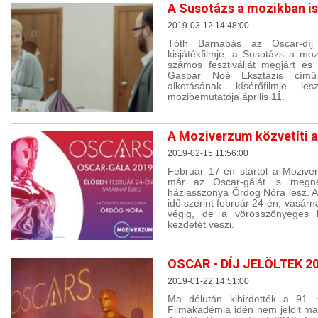
A Susotázs a mozikban is 
2019-03-12 14:48:00
Tóth Barnabás az Oscar-díj rö
kisjátékfilmje, a Susotázs a moz
számos fesztiválját megjárt és t
Gaspar Noé Eksztázis című f
alkotásának kísérőfilmje l
mozibemutatója április 11.
A Moziverzum közvetíti a
2019-02-15 11:56:00
Február 17-én startol a Moziv
már az Oscar-gálát is megnéz
háziasszonya Ördög Nóra lesz. A
idő szerint február 24-én, vasárna
végig, de a vörösszőnyeges b
kezdetét veszi.
OSCAR - DÍJ JELÖLTEK 2
2019-01-22 14:51:00
Ma délután kihirdették a 91. O
Filmakadémia idén nem jelölt ma