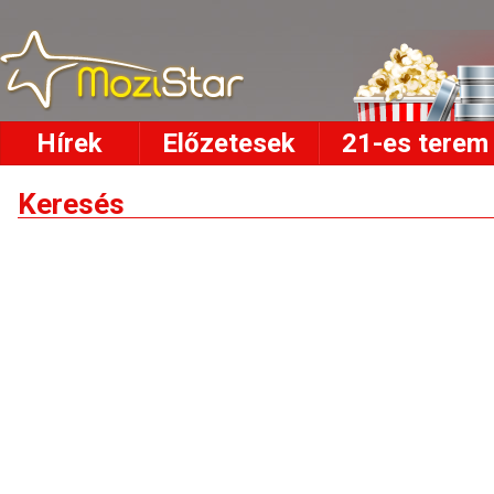
Hírek
Előzetesek
21-es terem
Keresés