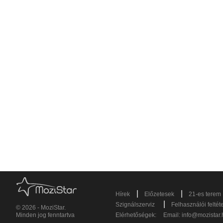
|
|
Hírek
Előzetesek
21-es terem
|
Szignálszerviz
Felhasználói feltét
© 2026 - MoziStar.
Minden jog fenntartva
Elérhetőségek:
Email:
info@mozistar.