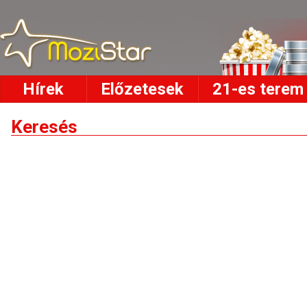
Hírek
Előzetesek
21-es terem
Keresés