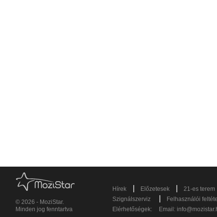
|
|
Hírek
Előzetesek
21-es terem
|
Szignálszerviz
Felhasználói feltét
© 2026 - MoziStar.
Minden jog fenntartva
Elérhetőségek:
Email:
info@mozistar.