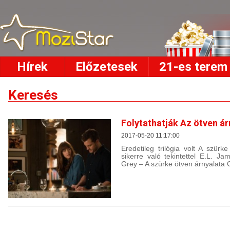
Hírek
Előzetesek
21-es terem
Keresés
Folytathatják Az ötven ár
2017-05-20 11:17:00
Eredetileg trilógia volt A szür
sikerre való tekintettel E.L. Ja
Grey – A szürke ötven árnyalata C