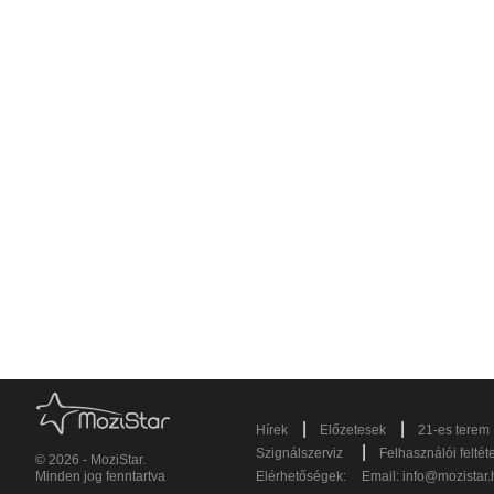
|
|
Hírek
Előzetesek
21-es terem
|
Szignálszerviz
Felhasználói feltét
© 2026 - MoziStar.
Minden jog fenntartva
Elérhetőségek:
Email:
info@mozistar.