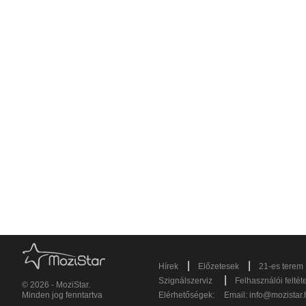
|
|
Hírek
Előzetesek
21-es terem
|
Szignálszerviz
Felhasználói feltét
© 2026 - MoziStar.
Minden jog fenntartva
Elérhetőségek:
Email:
info@mozistar.