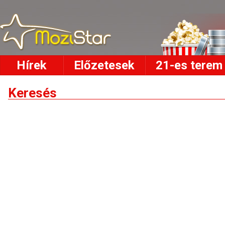
Hírek
Előzetesek
21-es terem
Keresés