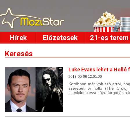
Hírek
Előzetesek
21-es terem
Keresés
Luke Evans lehet a Holló 
2013-05-06 12:01:00
Korábban már volt szó arról, hog
szerepét. A holló (The Crow) e
tizenkilenc évvel újra forgatják a k