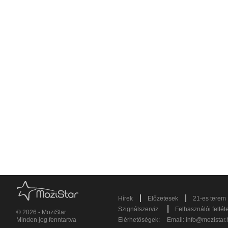
|
|
Hírek
Előzetesek
21-es terem
|
Szignálszerviz
Felhasználói feltét
© 2026 - MoziStar.
Minden jog fenntartva
Elérhetőségek:
Email:
info@mozistar.