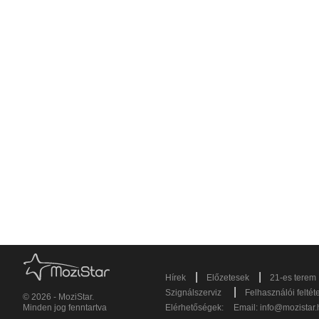
|
|
Hírek
Előzetesek
21-es terem
|
Szignálszerviz
Felhasználói feltét
© 2026 - MoziStar.
Minden jog fenntartva
Elérhetőségek:
Email:
info@mozistar.