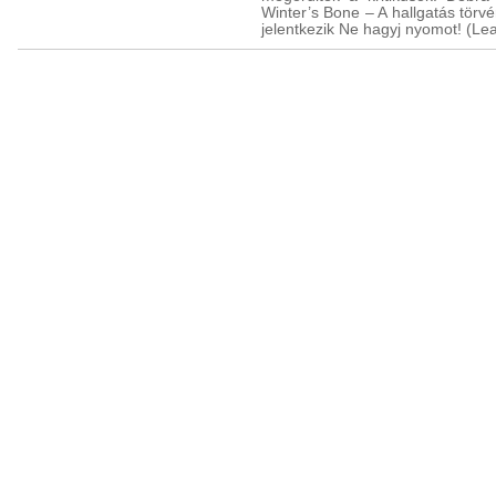
Winter’s Bone – A hallgatás törv
jelentkezik Ne hagyj nyomot! (Le