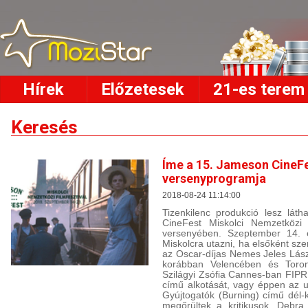
Hírek
Előzetesek
21-es terem
Keresés
Íme a 15. Jameson CineFe
versenyprogramja
2018-08-24 11:14:00
Tizenkilenc produkció lesz lát
CineFest Miskolci Nemzetközi F
versenyében. Szeptember 14. 
Miskolcra utazni, ha elsőként sz
az Oscar-díjas Nemes Jeles Lászl
korábban Velencében és Toront
Szilágyi Zsófia Cannes-ban FIPRE
című alkotását, vagy éppen az 
Gyújtogatók (Burning) című dél-ko
megőrültek a kritikusok. Debra 