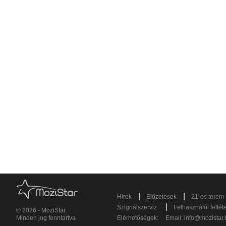
|
|
Hírek
Előzetesek
21-es terem
|
Szignálszerviz
Felhasználói feltét
© 2026 - MoziStar.
Minden jog fenntartva
Elérhetőségek:
Email:
info@mozistar.