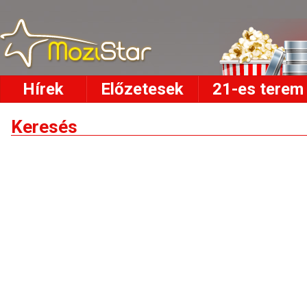
Hírek
Előzetesek
21-es terem
Keresés