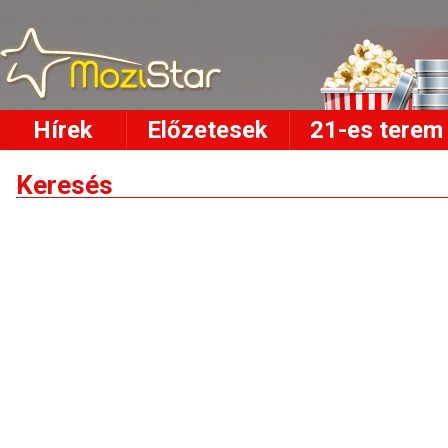
Hírek
Előzetesek
21-es terem
Keresés