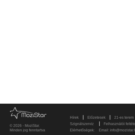
|
|
Hírek
Előzetesek
21-es terem
|
Szignálszerviz
Felhasználói feltét
© 2026 - MoziStar.
Minden jog fenntartva
Elérhetőségek:
Email:
info@mozistar.