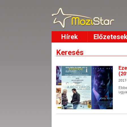
Hírek
Előzetese
Keresés
Eze
(20
2017
Ebbe
ugya