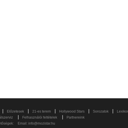
|
|
|
|
|
Előzetesek
21-es terem
Hollywood Stars
Sorozatok
Lexiko
|
|
lszerviz
Felhasználói feltételek
Partnereink
etőségek:
Email:
info@mozistar.hu