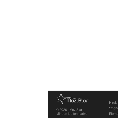
Hírek
Szigná
© 2026 - MoziStar.
Minden jog fenntartva
Elérh