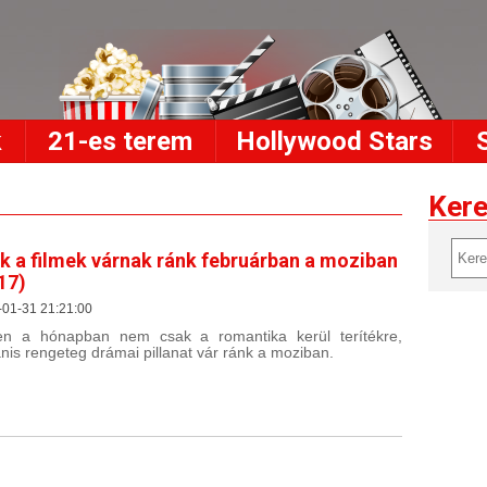
k
21-es terem
Hollywood Stars
Ker
k a filmek várnak ránk februárban a moziban
17)
-01-31 21:21:00
n a hónapban nem csak a romantika kerül terítékre,
nis rengeteg drámai pillanat vár ránk a moziban.