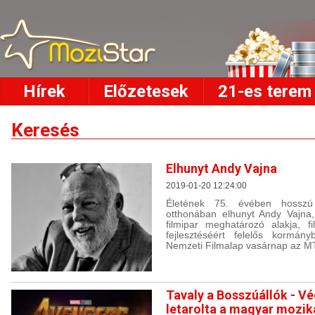
Hírek
Előzetesek
21-es terem
Keresés
Elhunyt Andy Vajna
2019-01-20 12:24:00
Életének 75. évében hosszú
otthonában elhunyt Andy Vajna
filmipar meghatározó alakja, fi
fejlesztéséért felelős kormán
Nemzeti Filmalap vasárnap az MT
Tavaly a Bosszúállók - V
letarolta a magyar mozik