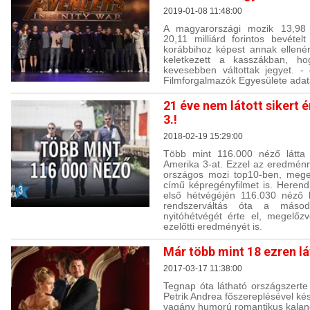
2019-01-08 11:48:00
A magyarországi mozik 13,98 
20,11 milliárd forintos bevétel
korábbihoz képest annak ellenére
keletkezett a kasszákban, ho
kevesebben váltottak jegyet. -
Filmforgalmazók Egyesülete adata
21 éve nem látott sikert 
3.!
2018-02-19 15:29:00
Több mint 116.000 néző látta
Amerika 3-at. Ezzel az eredménny
országos mozi top10-ben, meg
című képregényfilmet is. Herend
első hétvégéjén 116.030 néző l
rendszerváltás óta a másod
nyitóhétvégét érte el, megelőz
ezelőtti eredményét is.
Már több mint 18 ezren l
2017-03-17 11:38:00
Tegnap óta látható országszert
Petrik Andrea főszereplésével kés
vagány humorú romantikus kaland