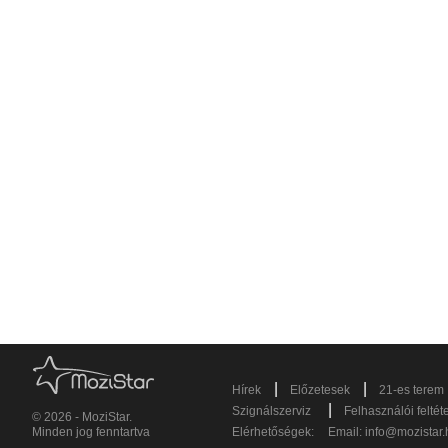
|
|
Hírek
Előzetesek
21-es terem
|
Szignálszerviz
Felhasználói feltét
© 2026 - MoziStar.
Minden jog fenntartva
Elérhetőségek:
Email:
info@mozistar.