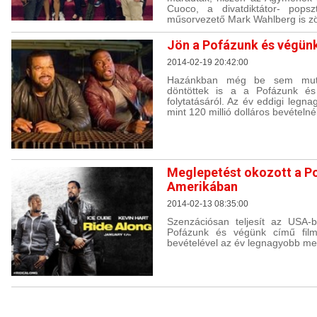
Cuoco, a divatdiktátor- popsz
műsorvezető Mark Wahlberg is zöl
Jön a Pofázunk és végünk
2014-02-19 20:42:00
Hazánkban még be sem muta
döntöttek is a a Pofázunk és
folytatásáról. Az év eddigi leg
mint 120 millió dolláros bevételnél
Meglepetést okozott a P
Amerikában
2014-02-13 08:35:00
Szenzációsan teljesít az USA-
Pofázunk és végünk című film.
bevételével az év legnagyobb me