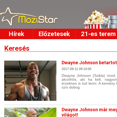
Hírek
Előzetesek
21-es terem
Keresés
Dwayne Johnson betartott
2017-09-11 09:10:00
Dwayne Johnson (Szikla) most m
akcióhős, aki ha kell, nagyo
érzelmes is tud lenni. A kemény
szív dobog.
Dwayne Johnson már meg
világot!