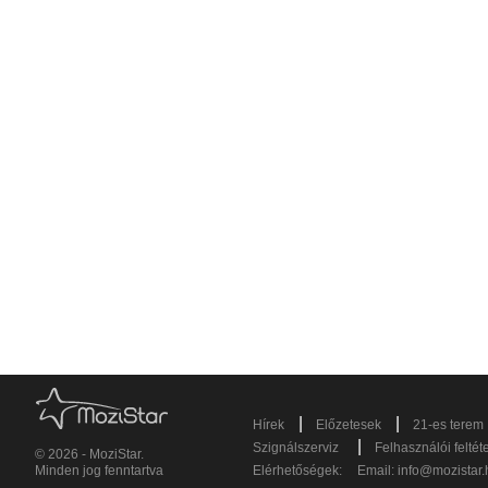
|
|
Hírek
Előzetesek
21-es terem
|
Szignálszerviz
Felhasználói feltét
© 2026 - MoziStar.
Minden jog fenntartva
Elérhetőségek:
Email:
info@mozistar.