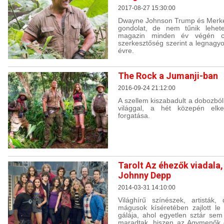
2017-08-27 15:30:00
Dwayne Johnson Trump és Merke
gondolat, de nem tűnik lehete
magazin minden év végén cím
szerkesztőség szerint a legnagyo
évre.
The Rock a Jumanji-ban
2016-09-24 21:12:00
A szellem kiszabadult a dobozból
világgal, a hét közepén elke
forgatása.
Tarolt Az éhezők viadala
Johnny Depp
2014-03-31 14:10:00
Világhírű színészek, artistá
mágusok kíséretében zajlott le
gálája, ahol egyetlen sztár se
maradtak, hiszen az Agymenők 