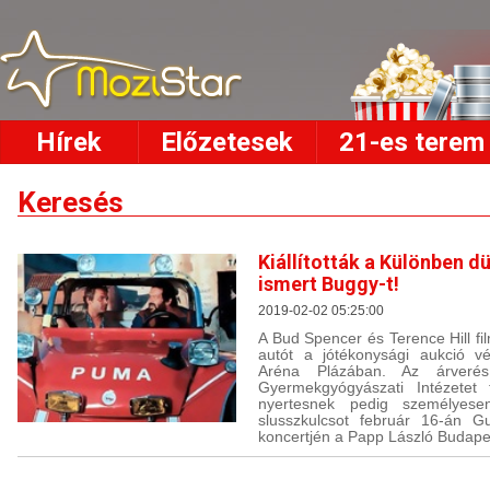
Hírek
Előzetesek
21-es terem
Keresés
Kiállították a Különben d
ismert Buggy-t!
2019-02-02 05:25:00
A Bud Spencer és Terence Hill fi
autót a jótékonysági aukció vé
Aréna Plázában. Az árveré
Gyermekgyógyászati Intézetet
nyertesnek pedig személyese
slusszkulcsot február 16-án G
koncertjén a Papp László Budape