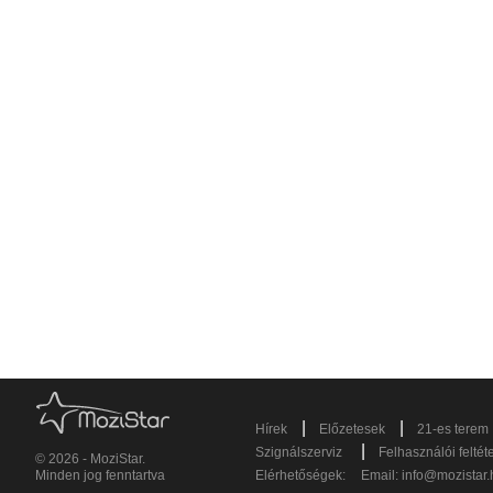
|
|
Hírek
Előzetesek
21-es terem
|
Szignálszerviz
Felhasználói feltét
© 2026 - MoziStar.
Minden jog fenntartva
Elérhetőségek:
Email:
info@mozistar.