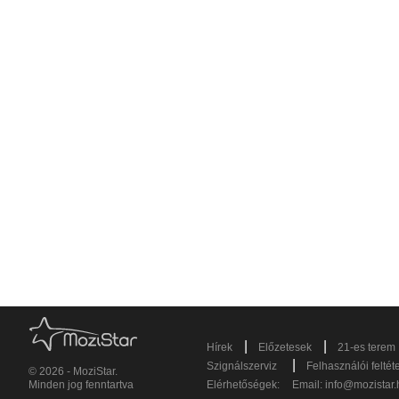
|
|
Hírek
Előzetesek
21-es terem
|
Szignálszerviz
Felhasználói feltét
© 2026 - MoziStar.
Minden jog fenntartva
Elérhetőségek:
Email:
info@mozistar.