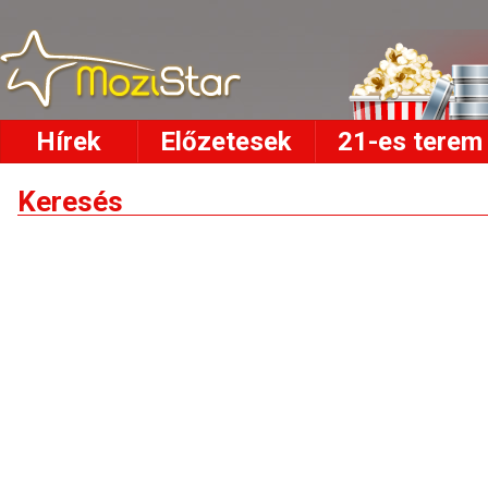
Hírek
Előzetesek
21-es terem
Keresés