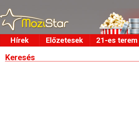
Hírek
Előzetesek
21-es terem
Keresés