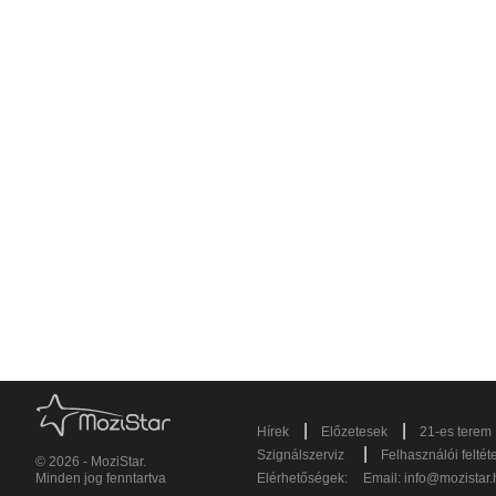
|
|
Hírek
Előzetesek
21-es terem
|
Szignálszerviz
Felhasználói feltét
© 2026 - MoziStar.
Minden jog fenntartva
Elérhetőségek:
Email:
info@mozistar.