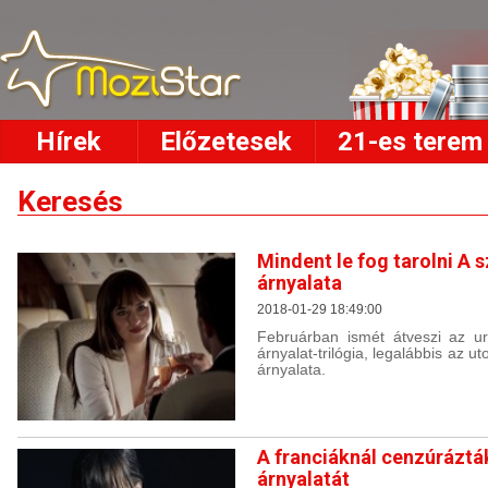
Hírek
Előzetesek
21-es terem
Keresés
Mindent le fog tarolni A
árnyalata
2018-01-29 18:49:00
Februárban ismét átveszi az u
árnyalat-trilógia, legalábbis az 
árnyalata.
A franciáknál cenzúráztá
árnyalatát