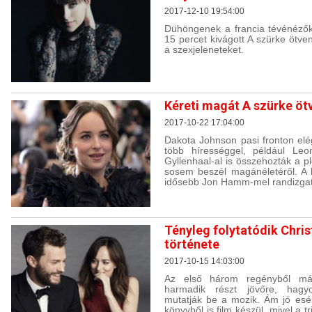
2017-12-10 19:54:00
Dühöngenek a francia tévénézők
15 percet kivágott A szürke ötve
a szexjeleneteket.
Kéreti magát A szürke ötv
2017-10-22 17:04:00
Dakota Johnson pasi fronton elé
több hírességgel, például Leo
Gyllenhaal-al is összehozták a p
sosem beszél magánéletéről. A h
idősebb Jon Hamm-mel randizgat
Tényleg folytatódik Chris
története
2017-10-15 14:03:00
Az első három regényből már 
harmadik részt jövőre, hagy
mutatják be a mozik. Ám jó esé
könyvből is film készül, mivel a t