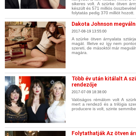
sikeres volt. A szürke ötven árny
készült és 571 milliós összbevétel
folytatás pedig 370 milliót hozott.
Dakota Johnson megválna
2017-08-19 13:55:00
A szürke ötven árnyalata sztárj
magát. Illetve ez így nem pontos
szereti, de másoktól már megvál
magára.
Több év után kitálalt A s
rendezője
2017-07-09 18:38:00
Valóságos rémálom volt A szürk
mert a rendező és a trilógia sze
producere is volt, szinte semmib
Folytathatják Az ötven ár