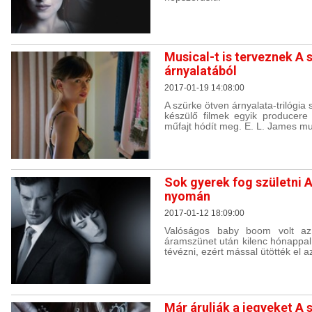
Musical-t is terveznek A 
árnyalatából
2017-01-19 14:08:00
A szürke ötven árnyalata-trilógia
készülő filmek egyik producere 
műfajt hódít meg. E. L. James mus
Sok gyerek fog születni A
nyomán
2017-01-12 18:09:00
Valóságos baby boom volt az
áramszünet után kilenc hónappal
tévézni, ezért mással ütötték el az
Már árulják a jegyeket A 