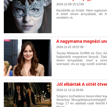
2016-12-09 15:12:00
Kezdődik az őrület. Nem egészen
A sötét ötven árnyalatát, de 
rendelni rá.
A nagymama megnézi unok
2016-11-22 16:57:00
Tavaly Melanie Griffith és Don J
hajlandók megnézni lányuk, Dako
ötven árnyalatát, mert a szín
szerepel, és ez egy szülő számár
Jól elbántak A sötét ötve
2016-11-13 11:30:00
Szigorú korhatáros besorolást kap
Amerikai Mozgóképszövetségtől.
hogy 17 év alattiak csak felnőtt
filmet.