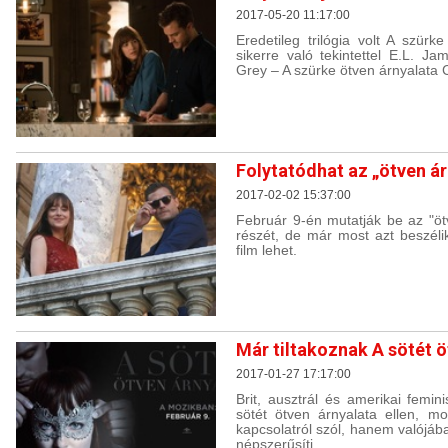
2017-05-20 11:17:00
Eredetileg trilógia volt A szür
sikerre való tekintettel E.L. Ja
Grey – A szürke ötven árnyalata C
Folytatódhat az „ötven árn
2017-02-02 15:37:00
Február 9-én mutatják be az "ötv
részét, de már most azt beszél
film lehet.
Már tiltakoznak A sötét ö
2017-01-27 17:17:00
Brit, ausztrál és amerikai femin
sötét ötven árnyalata ellen, 
kapcsolatról szól, hanem valójáb
népszerűsíti.