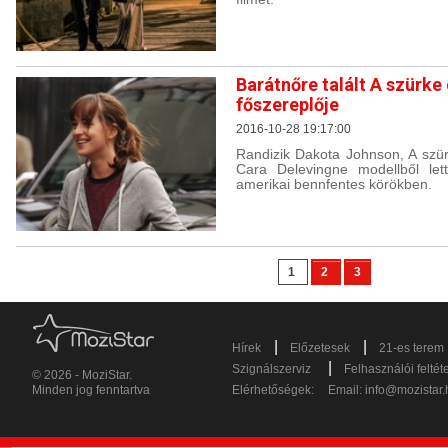
Barátnőre talált A szürke
főszereplője
2016-10-28 19:17:00
Randizik Dakota Johnson, A szür
Cara Delevingne modellből lett
amerikai bennfentes körökben.
1
2
3
|
|
Hírek
Előzetesek
21-es terem
|
Szignálszerviz
Felhasználói feltét
© 2026 - MoziStar.
Minden jog fenntartva
Elérhetőségek:
Email:
info@mozistar.