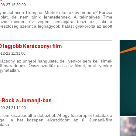
-08-27 15:30:00
ne Johnson Trump és Merkel után az év embere? Furcsa
olat, de nem tűnik lehetetlennek. A tekintélyes Time
azin minden év végén címlapjára teszi azt, aki a
kesztőség szerint a legnagyobb hatást gyakorolta az adott
.
0 legjobb Karácsonyi film
12-21 11:31:00
rácsony az ünnepi hangulaté, de ilyenkor sem kell filmek
ül maradnunk. Összeszedtük azt a tíz filmet, amit ilyenkor
gyhatatlan.
 Rock a Jumanji-ban
-09-24 21:12:00
ellem kiszabadult a dobozból. Ahogy főszereplői tudatták a
ggal, a hét közepén elkezdődött az új Jumanji-film
atása.