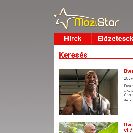
Hírek
Előzetese
Keresés
Dwa
2017-
Dway
akci
érze
szív
Dwa
vil