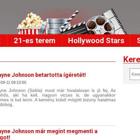
k
21-es terem
Hollywood Stars
Ker
yne Johnson betartotta ígéretét!
09-11 09:10:00
ne Johnson (Szikla) most már hivatalosan is jó fej. Az
óhős, aki ha kell, nagyon vicces is, de ugyanakkor
lmes is tud lenni. A kemény külső mögött bizony hatalmas
 dobog.
yne Johnson már megint megmenti a
ágot!