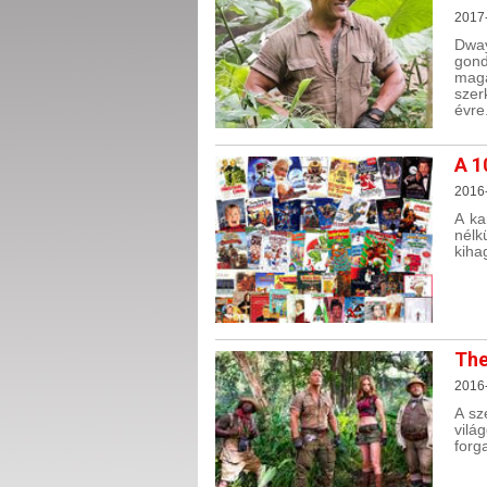
2017
Dway
gond
mag
szer
évre
A 1
2016-
A ka
nélk
kiha
The
2016
A sz
vilá
forg