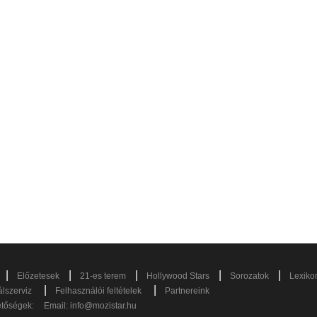
|
|
|
|
|
Előzetesek
21-es terem
Hollywood Stars
Sorozatok
Lexiko
|
|
lszerviz
Felhasználói feltételek
Partnereink
etőségek:
Email:
info@mozistar.hu