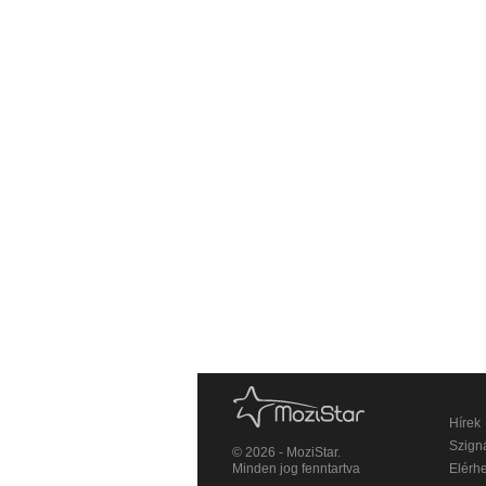
Hírek
Szigná
© 2026 - MoziStar.
Minden jog fenntartva
Elérh