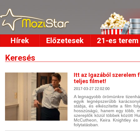
Hírek
Előzetesek
21-es terem
Keresés
Itt az Igazából szerelem 
teljes filmet!
2017-03-27 22:02:00
A legnagyobb örömünkre tizenhár
egyik legnépszerűbb karácsonyi
stábja, és elkészítette a film fo
hosszúságú, hanem egy több, min
szereplők közül többek között Hu
McCutheon, Keira Knightley és 
folytatásban.