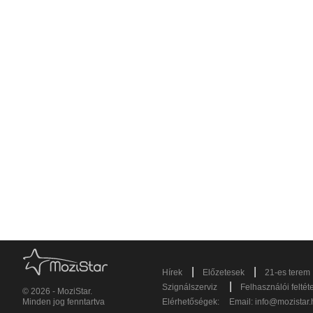
|
|
Hírek
Előzetesek
21-es terem
|
Szignálszerviz
Felhasználói feltét
© 2026 - MoziStar.
Minden jog fenntartva
Elérhetőségek:
Email:
info@mozistar.