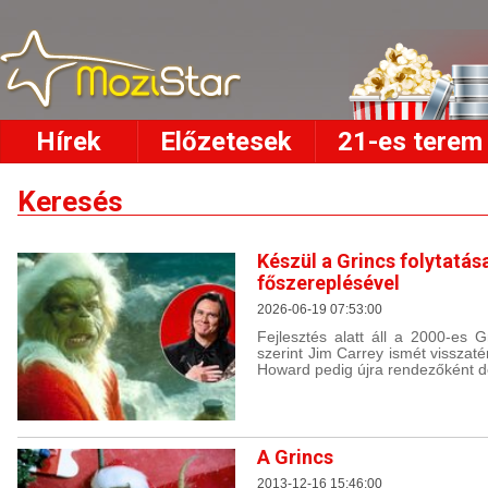
Hírek
Előzetesek
21-es terem
Keresés
Készül a Grincs folytatás
főszereplésével
2026-06-19 07:53:00
Fejlesztés alatt áll a 2000-es Gr
szerint Jim Carrey ismét visszat
Howard pedig újra rendezőként do
A Grincs
2013-12-16 15:46:00