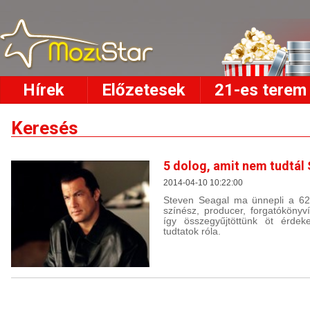
Hírek
Előzetesek
21-es terem
Keresés
5 dolog, amit nem tudtál
2014-04-10 10:22:00
Steven Seagal ma ünnepli a 62.
színész, producer, forgatókönyv
így összegyűjtöttünk öt érdek
tudtatok róla.