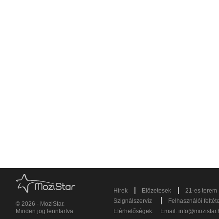
|
|
Hírek
Előzetesek
21-es terem
|
Szignálszerviz
Felhasználói feltét
© 2026 - MoziStar.
Minden jog fenntartva
Elérhetőségek:
Email:
info@mozistar.