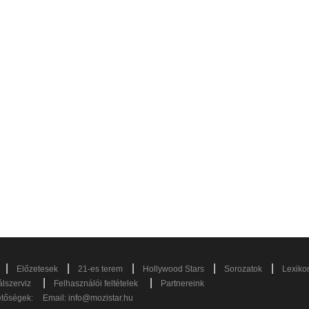
|
|
|
|
|
Előzetesek
21-es terem
Hollywood Stars
Sorozatok
Lexiko
|
|
lszerviz
Felhasználói feltételek
Partnereink
etőségek:
Email:
info@mozistar.hu