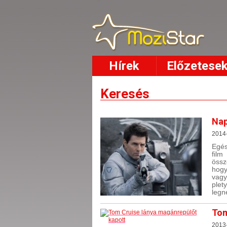
Hírek
Előzetese
Keresés
Nap
2014-
Egés
film
össz
hogy
vag
ple
legn
Tom
2013-