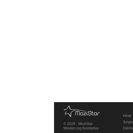
Hírek
Szigná
© 2026 - MoziStar.
Minden jog fenntartva
Elérh