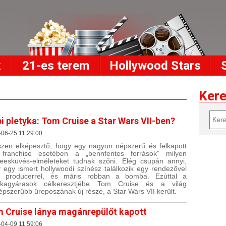
k
21-es terem
Hollywood Stars
Ker
i pletyka: Tom Cruise a Star Wars VII-ben?
06-25 11:29:00
zen elképesztő, hogy egy nagyon népszerű és felkapott
 franchise esetében a „bennfentes források” milyen
eesküvés-elméleteket tudnak szőni. Elég csupán annyi,
 egy ismert hollywoodi színész találkozik egy rendezővel
y producerrel, és máris robban a bomba. Ezúttal a
tykagyárasok célkeresztjébe Tom Cruise és a világ
épszerűbb űreposzának új része, a Star Wars VII került.
 Cruise lánya magánrepülőt kapott
04-09 11:59:06