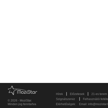
|
|
Hírek
Előzetesek
21-es terem
|
Szignálszerviz
Felhasználói feltét
© 2026 - MoziStar.
Minden jog fenntartva
Elérhetőségek:
Email:
info@mozistar.