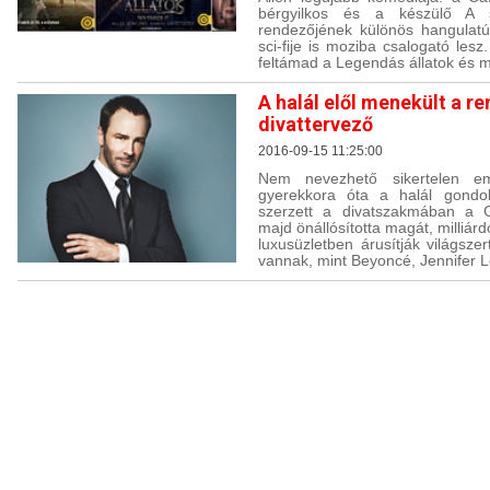
bérgyilkos és a készülő A sz
rendezőjének különös hangulatú,
sci-fije is moziba csalogató lesz
feltámad a Legendás állatok és 
A halál elől menekült a r
divattervező
2016-09-15 11:25:00
Nem nevezhető sikertelen 
gyerekkora óta a halál gondola
szerzett a divatszakmában a Gu
majd önállósította magát, milliár
luxusüzletben árusítják világsze
vannak, mint Beyoncé, Jennifer 