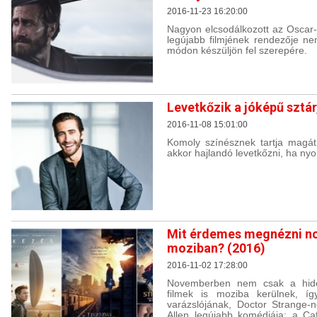
2016-11-23 16:20:00
Nagyon elcsodálkozott az Oscar-j
legújabb filmjének rendezője n
módon készüljön fel szerepére.
Levetkőzik a jóképű sztár,
2016-11-08 15:01:00
Komoly színésznek tartja magát
akkor hajlandó levetkőzni, ha ny
Mit érdemes megnézni n
moziban? (2016)
2016-11-02 17:28:00
Novemberben nem csak a hideg
filmek is moziba kerülnek, í
varázslójának, Doctor Strange-
Allen legújabb komédiája: a Ca