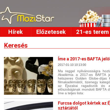
Hírek
Előzetesek
21-es terem
Keresés
Íme a 2017-es BAFTA jelöl
2017-01-10 10:13:00
Ma reggel nyilvánosságra hozta
Akadémia a 2017-es BAFTA jelöl
hétszeres Golden Globe-díjas K
filmakadémiától, tizenegy kategó
az Éjszakai ragadozók és 
előszobájának mondott BAFTA díj
Íme a teljes lista:
Furcsa dolgot kértek az 
sztárjától