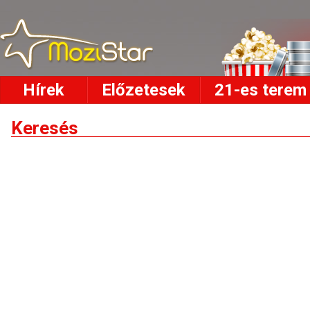
Hírek
Előzetesek
21-es terem
Keresés