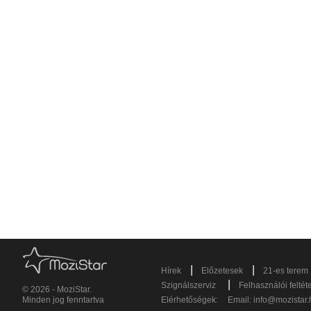
|
|
Hírek
Előzetesek
21-es terem
|
Szignálszerviz
Felhasználói feltét
© 2026 - MoziStar.
Minden jog fenntartva
Elérhetőségek:
Email:
info@mozistar.