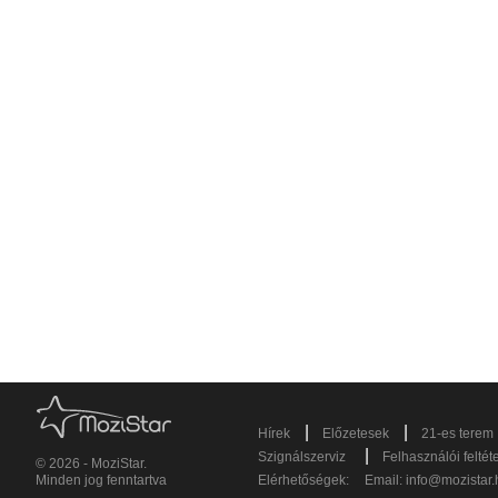
|
|
Hírek
Előzetesek
21-es terem
|
Szignálszerviz
Felhasználói feltét
© 2026 - MoziStar.
Minden jog fenntartva
Elérhetőségek:
Email:
info@mozistar.