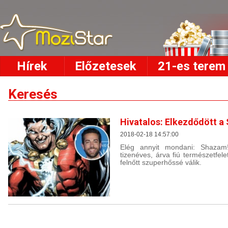
Hírek
Előzetesek
21-es terem
Keresés
Hivatalos: Elkezdődött a
2018-02-18 14:57:00
Elég annyit mondani: Shazam
tizenéves, árva fiú természetfel
felnőtt szuperhőssé válik.