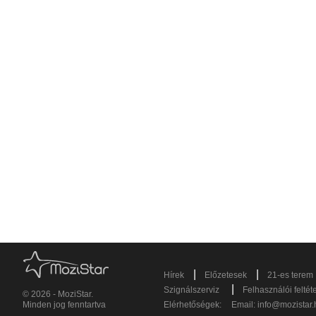
|
|
Hírek
Előzetesek
21-es terem
|
Szignálszerviz
Felhasználói feltét
© 2026 - MoziStar.
Minden jog fenntartva
Elérhetőségek:
Email:
info@mozistar.