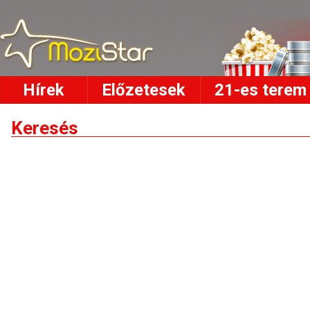
Hírek
Előzetesek
21-es terem
Keresés