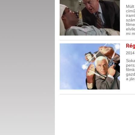
Múlt
című
iram
szám
film
elvi
mi m
Rég
2014
Soka
per
fil
gazd
a jár