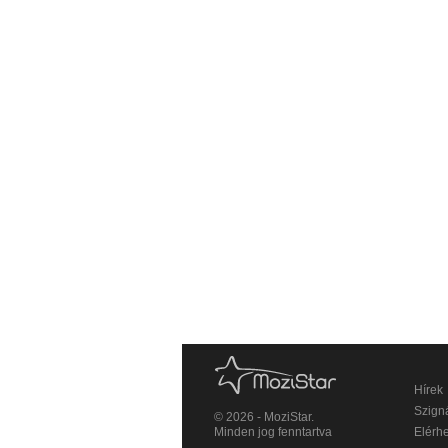
Hírek
Szigná
© 2026 - MoziStar.
Minden jog fenntartva
Elérh