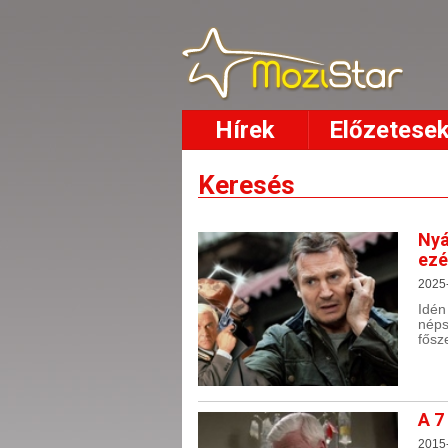
Hírek
Előzetese
Keresés
Nyá
ezé
2025
Idé
néps
fősz
A 7
2015