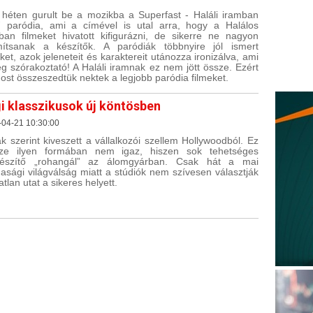
 héten gurult be a mozikba a Superfast - Haláli iramban
 paródia, ami a címével is utal arra, hogy a Halálos
ban filmeket hivatott kifigurázni, de sikerre ne nagyon
ítsanak a készítők. A paródiák többnyire jól ismert
eket, azok jeleneteit és karaktereit utánozza ironizálva, ami
leg szórakoztató! A Haláli iramnak ez nem jött össze. Ezért
ost összeszedtük nektek a legjobb paródia filmeket.
i klasszikusok új köntösben
-04-21 10:30:00
k szerint kiveszett a vállalkozói szellem Hollywoodból. Ez
sze ilyen formában nem igaz, hiszen sok tehetséges
mkészítő „rohangál” az álomgyárban. Csak hát a mai
asági világválság miatt a stúdiók nem szívesen választják
atlan utat a sikeres helyett.