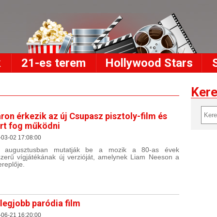
k
21-es terem
Hollywood Stars
Ker
ron érkezik az új Csupasz pisztoly-film és
rt fog működni
-03-02 17:08:00
n augusztusban mutatják be a mozik a 80-as évek
zerű vígjátékának új verzióját, amelynek Liam Neeson a
ereplője.
 legjobb paródia film
-06-21 16:20:00