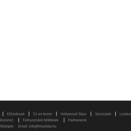
|
|
|
|
|
Előzetesek
21-es terem
Hollywood Stars
Sorozatok
Lexiko
|
|
lszerviz
Felhasználói feltételek
Partnereink
etőségek:
Email:
info@mozistar.hu