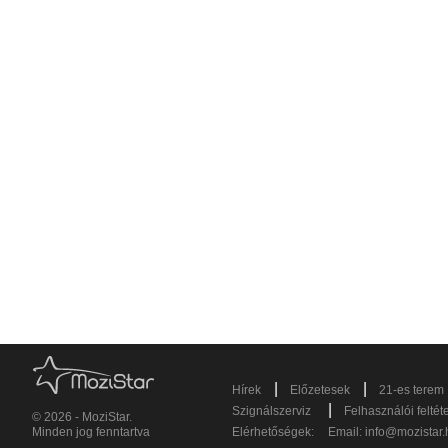
|
|
Hírek
Előzetesek
21-es terem
|
Szignálszerviz
Felhasználói feltét
© 2026 - MoziStar.
Minden jog fenntartva
Elérhetőségek:
Email:
info@mozistar.