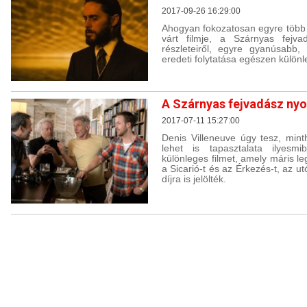
2017-09-26 16:29:00
Ahogyan fokozatosan egyre több d
várt filmje, a Szárnyas fejva
részleteiről, egyre gyanúsabb,
eredeti folytatása egészen külön
A Szárnyas fejvadász ny
2017-07-11 15:27:00
Denis Villeneuve úgy tesz, minth
lehet is tapasztalata ilyesm
különleges filmet, amely máris le
a Sicarió-t és az Érkezés-t, az u
díjra is jelölték.