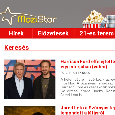
Hírek
Előzetesek
21-es terem
Keresés
Harrison Ford elfelejtett
egy interjúban (videó)
2017-10-04 16:56:00
A héten végre megérkezik az év 
mozikba. A Szárnyas fejvadász 
Harrison Ford és csatlakozik hoz
De Armas, Sylvia Hoeks, Robin
Jared Leto is.
Jared Leto a Szárnyas fe
lemondott a látásról