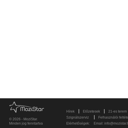
|
|
Hírek
Előzetesek
21-es terem
|
Szignálszerviz
Felhasználói feltét
© 2026 - MoziStar.
Minden jog fenntartva
Elérhetőségek:
Email:
info@mozistar.