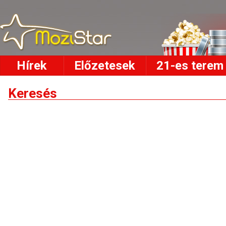
Hírek
Előzetesek
21-es terem
Keresés