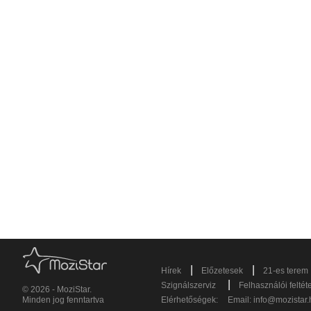
|
|
Hírek
Előzetesek
21-es terem
|
Szignálszerviz
Felhasználói feltét
© 2026 - MoziStar.
Minden jog fenntartva
Elérhetőségek:
Email:
info@mozistar.