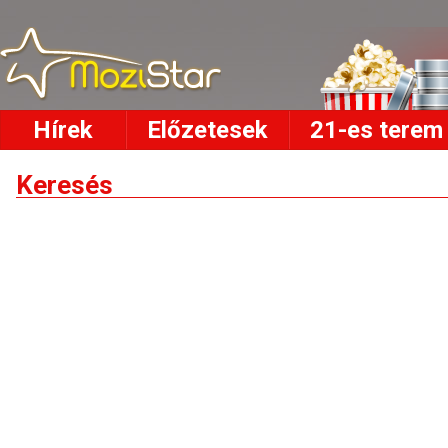
Hírek
Előzetesek
21-es terem
Keresés