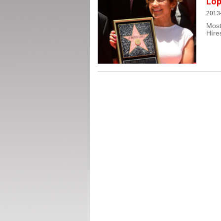
Lop
2013
Most
Híre