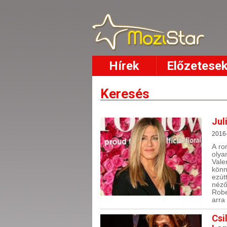
Hírek
Előzetese
Keresés
Jul
2016
A ro
olya
Vale
könn
ezút
néző
Robe
arra
Csi