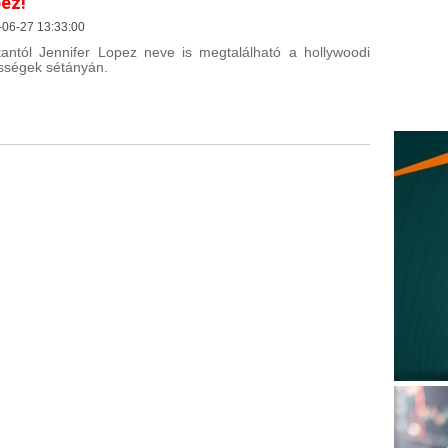
ez!
-06-27 13:33:00
antól Jennifer Lopez neve is megtalálható a hollywoodi
sségek sétányán.