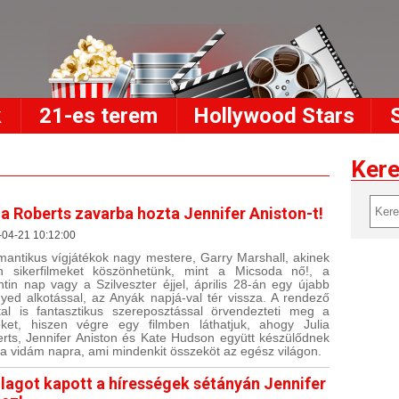
k
21-es terem
Hollywood Stars
Ker
ia Roberts zavarba hozta Jennifer Aniston-t!
-04-21 10:12:00
mantikus vígjátékok nagy mestere, Garry Marshall, akinek
n sikerfilmeket köszönhetünk, mint a Micsoda nő!, a
ntin nap vagy a Szilveszter éjjel, április 28-án egy újabb
yed alkotással, az Anyák napjá-val tér vissza. A rendező
tal is fantasztikus szereposztással örvendezteti meg a
ket, hiszen végre egy filmben láthatjuk, ahogy Julia
rts, Jennifer Aniston és Kate Hudson együtt készülődnek
 a vidám napra, ami mindenkit összeköt az egész világon.
llagot kapott a hírességek sétányán Jennifer