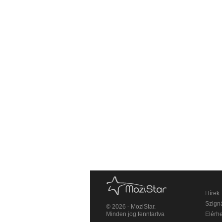
Hírek
Szigná
© 2026 - MoziStar.
Minden jog fenntartva
Elérh