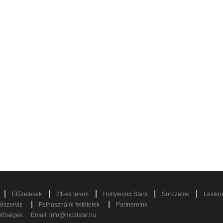
|
|
|
|
|
Előzetesek
21-es terem
Hollywood Stars
Sorozatok
Lexiko
|
|
lszerviz
Felhasználói feltételek
Partnereink
etőségek:
Email:
info@mozistar.hu