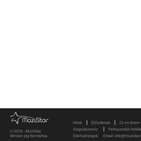
|
|
Hírek
Előzetesek
21-es terem
|
Szignálszerviz
Felhasználói feltét
© 2026 - MoziStar.
Minden jog fenntartva
Elérhetőségek:
Email:
info@mozistar.