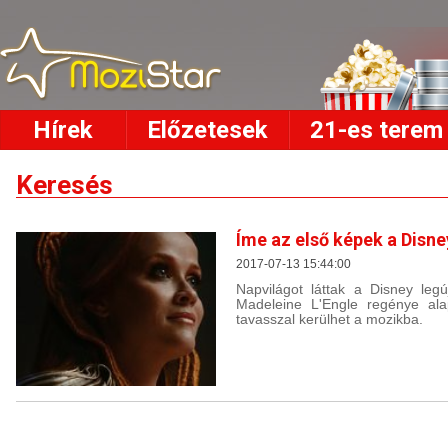
Hírek
Előzetesek
21-es terem
Keresés
Íme az első képek a Disne
2017-07-13 15:44:00
Napvilágot láttak a Disney legú
Madeleine L'Engle regénye ala
tavasszal kerülhet a mozikba.