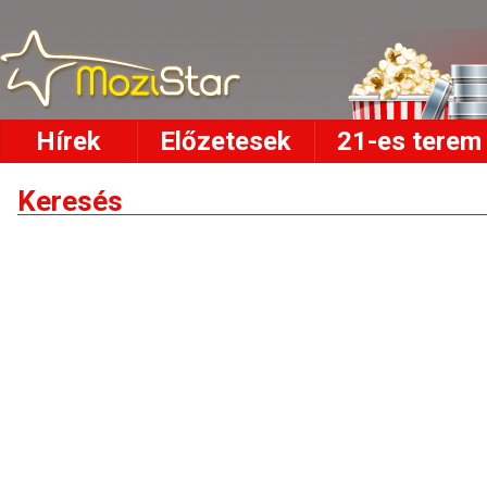
Hírek
Előzetesek
21-es terem
Keresés