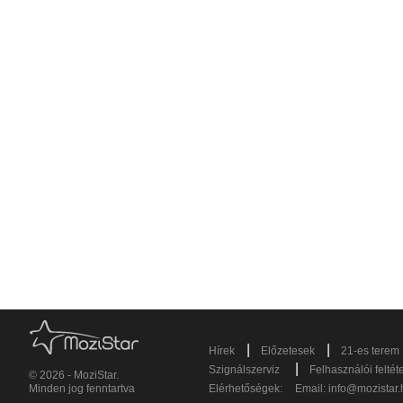
|
|
Hírek
Előzetesek
21-es terem
|
Szignálszerviz
Felhasználói feltét
© 2026 - MoziStar.
Minden jog fenntartva
Elérhetőségek:
Email:
info@mozistar.