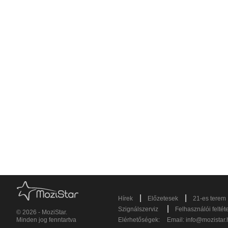
|
|
Hírek
Előzetesek
21-es terem
|
Szignálszerviz
Felhasználói feltét
© 2026 - MoziStar.
Minden jog fenntartva
Elérhetőségek:
Email:
info@mozistar.