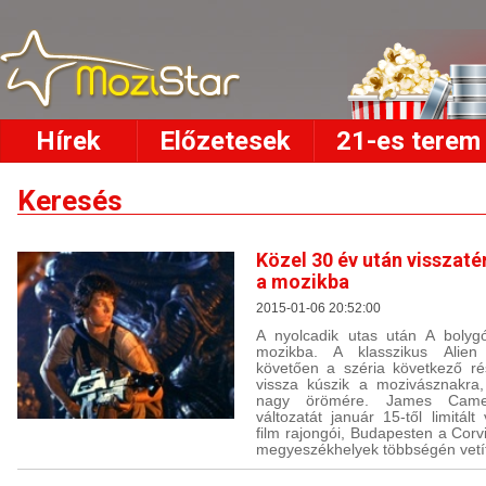
Hírek
Előzetesek
21-es terem
Keresés
Közel 30 év után visszaté
a mozikba
2015-01-06 20:52:00
A nyolcadik utas után A bolygó
mozikba. A klasszikus Alien 
követően a széria következő ré
vissza kúszik a mozivásznakra,
nagy örömére. James Camero
változatát január 15-től limitált
film rajongói, Budapesten a Cor
megyeszékhelyek többségén vetít