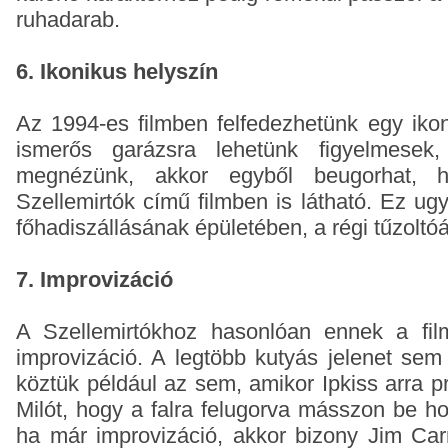
ruhadarab.
6. Ikonikus helyszín
Az 1994-es filmben felfedezhetünk egy ikon
ismerős garázsra lehetünk figyelmesek
megnézünk, akkor egyből beugorhat,
Szellemirtók című filmben is látható. Ez ug
főhadiszállásának épületében, a régi tűzoltó
7. Improvizáció
A Szellemirtókhoz hasonlóan ennek a film
improvizáció. A legtöbb kutyás jelenet sem 
köztük például az sem, amikor Ipkiss arra p
Milót, hogy a falra felugorva másszon be h
ha már improvizáció, akkor bizony Jim Carr