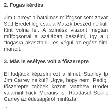
2. Fogas kérdés
Jim Carreyt a hatalmas műfogsor sem zavart
Sőt! Eredetileg csak a Maszk beszéd nélküli
tűnt volna fel. A színész viszont megtanu
műfogsorral a szájában beszélni, így a p
"fogasra akasztani", és végül az egész film
maradt.
3. Más is esélyes volt a főszerepre
El tudjátok képzelni ezt a filmet, Stanley 
Jim Carrey nélkül? Ugye, hogy nem. Pedig 
főszerepre többek között Matthew Broder
valamint Rick Moranis is. Ráadásul Stanle
Carrey az édesapjáról mintázta.