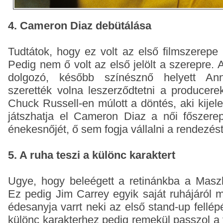
4. Cameron Diaz debütálása
Tudtátok, hogy ez volt az első filmszerep
Pedig nem ő volt az első jelölt a szerepre.
dolgozó, később színésznő helyett An
szerették volna leszerződtetni a producer
Chuck Russell-en múlott a döntés, aki kijel
játszhatja el Cameron Diaz a női főszer
énekesnőjét, ő sem fogja vállalni a rendezést
5. A ruha teszi a különc karaktert
Ugye, hogy beleégett a retinánkba a Maszk
Ez pedig Jim Carrey egyik saját ruhájáról m
édesanyja varrt neki az első stand-up fellé
különc karakterhez pedig remekül passzol a