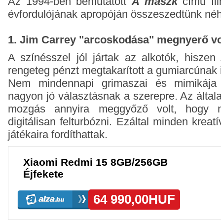
Az 1994-ben bemutatott
A maszk
című fi
évfordulójának apropóján összeszedtünk né
1. Jim Carrey "arcoskodása" megnyerő vo
A színésszel jól jártak az alkotók, hisze
rengeteg pénzt megtakarított a gumiarcúnak 
Nem mindennapi grimaszai és mimikája m
nagyon jó választásnak a szerepre. Az által
mozgás annyira meggyőző volt, hogy n
digitálisan felturbózni. Ezáltal minden kreat
játékaira fordíthattak.