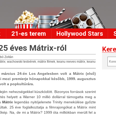
k
21-es terem
Hollywood Stars
25 éves Mátrix-ról
Ker
bó Zoltán
trix
,
wachowski testvérek
,
mátrix filmek
,
keanu reeves mátrix
,
keanu
9. március 24-én Los Angelesben volt a Mátrix (első)
gi mozi premierje hónapokkal később, 1999. augusztus
volt a popkultúrára.
elején nehezségekkel küszködött. Bizonyos források szerint
vetés helyett a Warner 10 millió dollárral támogatta meg a
 a
Mátrix
legendás nyitójelenete Trinity menekülése győzte
ak. 25 éve foglalkoztatja a filmrajongókat a Mátrix mint
övőkép. Na, de mi a Mátrix?
1999 óta milliókban merült fel a