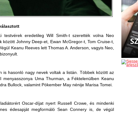
választott
 testvérek eredetileg Will Smith-t szerették volna Neo
 között Johnny Deep-et, Ewan McGregor-t, Tom Cruise-t,
. Végül Keanu Reeves lett Thomas A. Anderson, vagyis Neo,
bizonyult.
n is hasonló nagy nevek voltak a listán. Többek között az
 Bill menyasszonya Uma Thurman, a Féktelenülben Keanu
dra Bullock, valamint Pókember May nénije Marisa Tomei.
adiátorért Oscar-díjat nyert Russell Crowe, és mindenki
ones édesapját megformáló Sean Connery is, de végül