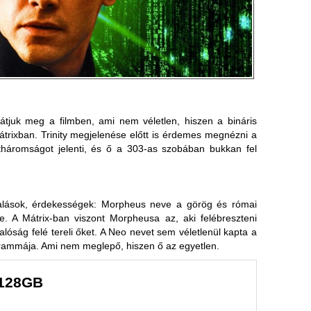
átjuk meg a filmben, ami nem véletlen, hiszen a bináris
rixban. Trinity megjelenése előtt is érdemes megnézni a
háromságot jelenti, és ő a 303-as szobában bukkan fel
utalások, érdekességek: Morpheus neve a görög és római
e. A Mátrix-ban viszont Morpheusa az, aki felébreszteni
lóság felé tereli őket. A Neo nevet sem véletlenül kapta a
grammája. Ami nem meglepő, hiszen ő az egyetlen.