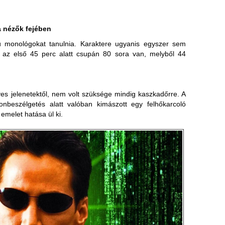
a nézők fejében
 monológokat tanulnia. Karaktere ugyanis egyszer sem
az első 45 perc alatt csupán 80 sora van, melyből 44
s jelenetektől, nem volt szüksége mindig kaszkadőrre. A
lefonbeszélgetés alatt valóban kimászott egy felhőkarcoló
emelet hatása ül ki.