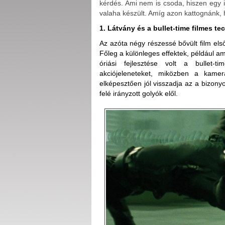
kérdés. Ami nem is csoda, hiszen egy 
valaha készült. Amíg azon kattognánk, h
1. Látvány és a bullet-time filmes t
Az azóta négy részessé bővült film els
Főleg a különleges effektek, például ami
óriási fejlesztése volt a bullet-t
akciójeleneteket, miközben a kame
elképesztően jól visszadja az a bizonyo
felé irányzott golyók elől.