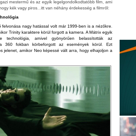
igazi mestermű és az egyik legelgondolkodtatóbb film, ami
ogy kék vagy piros...itt van néhány érdekesség a filmről:
echnológia
ő felvonása nagy hatással volt már 1999-ben is a nézőkre.
kor Trinity karaktere körül forgott a kamera. A Mátrix egyik
ime technológia, amivel gyönyörűen belassították az
ra 360 fokban körbeforgott az események körül. Ezt
s jelenet, amikor Neo képessé vált arra, hogy elhajoljon a