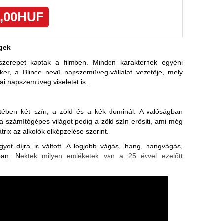
gek
zerepet kaptak a filmben. Minden karakternek egyéni
ker, a Blinde nevű napszemüveg-vállalat vezetője, mely
ai napszemüveg viseletet is.
etében két szín, a zöld és a kék dominál. A valóságban
a számítógépes világot pedig a zöld szín erősíti, ami még
rix az alkotók elképzelése szerint.
yet díjra is váltott. A legjobb vágás, hang, hangvágás,
kban. N
ektek milyen emléketek van a 25 évvel ezelőtt