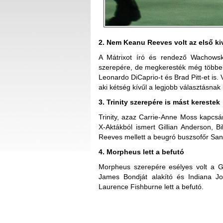
2. Nem Keanu Reeves volt az első ki
A Mátrixot író és rendező Wachowski
szerepére, de megkeresték még többek
Leonardo DiCaprio-t és Brad Pitt-et is
aki kétség kívűl a legjobb választásnak 
3. Trinity szerepére is mást kerestek
Trinity, azaz Carrie-Anne Moss kapcsá
X-Aktákból ismert Gillian Anderson,
Reeves mellett a beugró buszsofőr San
4. Morpheus lett a befutó
Morpheus szerepére esélyes volt a Gl
James Bondját alakító és Indiana J
Laurence Fishburne lett a befutó.