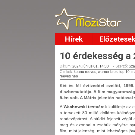
Hírek
Előzetese
10 érdekesség a 
Dátum:
2024. június 01. 14:30
Szerző:
Sza
Címkék
:
keanu reeves
,
warner bros
,
top 10
,
má
reeves neo
Két és fél évtizeddel ezelőtt, 199
díszbemutatója. A film magyarorszá
5-én volt. A Mátrix jelentős hatással 
A
Wachowski testvérek
kultfilmje az 
a tervezett
80 millió dolláros költség
rendezőpárost. A stúdió fejeseit végül
meg és azonnal a zsebük mélyére nyúlt
film, mint jelenség, mint lehetséges j