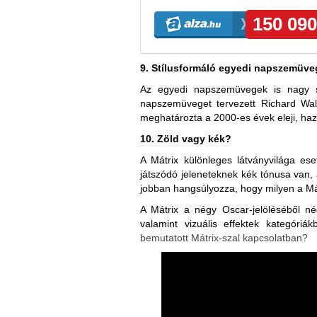
9. Stílusformáló egyedi napszemüve
Az egyedi napszemüvegek is nagy s
napszemüveget tervezett Richard Wal
meghatározta a 2000-es évek eleji, haz
10. Zöld vagy kék?
A Mátrix különleges látványvilága es
játszódó jeleneteknek kék tónusa van, 
jobban hangsúlyozza, hogy milyen a Mát
A Mátrix a négy Oscar-jelöléséből nég
valamint vizuális effektek kategóriá
bemutatott Mátrix-szal kapcsolatban?