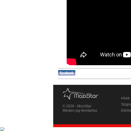
Hírek
Szigná
© 2026 - MoziStar.
Minden jog fenntartva
Elérh