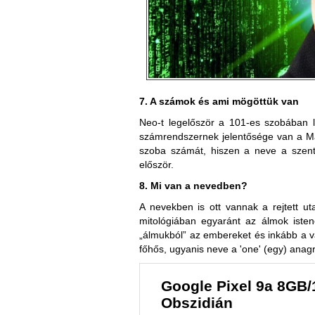
7. A számok és ami mögöttük van
Neo-t legelőször a 101-es szobában l
számrendszernek jelentősége van a Mát
szoba számát, hiszen a neve a szent
először.
8. Mi van a nevedben?
A nevekben is ott vannak a rejtett 
mitológiában egyaránt az álmok isten
„álmukból” az embereket és inkább a va
főhős, ugyanis neve a 'one' (egy) ana