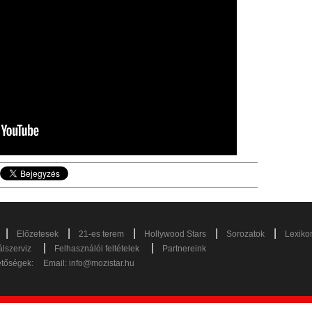
|
|
|
|
|
Előzetesek
21-es terem
Hollywood Stars
Sorozatok
Lexiko
|
|
lszerviz
Felhasználói feltételek
Partnereink
etőségek:
Email:
info@mozistar.hu