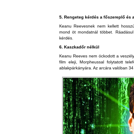
5. Rengeteg kérdés a főszereplő és 
Keanu Reevesnek nem kellett hosszú
mond öt mondatnál többet. Ráadásul 
kérdés.
6. Kaszkadőr nélkül
Keanu Reeves nem óckodott a veszélye
film eleji, Morpheussal folytatott te
ablakpárkányára. Az arcára valóban 34 