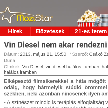
Hírek
Előzetesek
21-es terem
Vin Diesel nem akar rendezni
Dátum:
2013. május 21. 15:50
Szerző:
Csákó Z
Duna
Címkék
:
Vin Diesel
,
vin diesel halálos iramban
,
ha
halálos iramban
Elképesztő filmsikerekkel a háta mögött V
odáig, hogy bármelyik stúdió örömmel
székben, neki azonban nincsenek ilyen am
- A színészet mindig is terápiás elfoglaltság