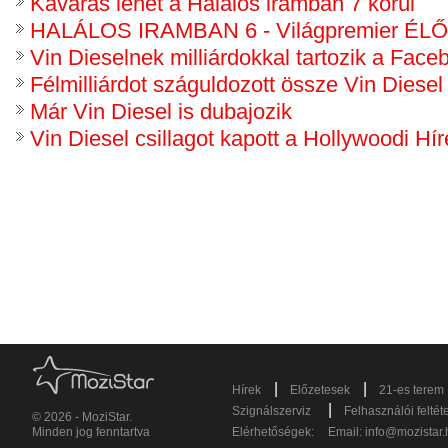
Kavarás lehet a Halálos iramban 7 körül
HALÁLOS IRAMBAN 6 - Világpremier ÉL
Vin Dieselnek milliárdokkal tartozik a Fac
Félmilliárdot száguldozott össze Vin Diesel
Már Vin Diesel is dubajozik
Vin Diesel csillagot kapott a Hollywoodi H
|
|
Hírek
Előzetesek
21-es terem
|
Szignálszerviz
Felhasználói feltét
© 2026 - MoziStar.
Minden jog fenntartva
Elérhetőségek:
Email:
info@mozistar.