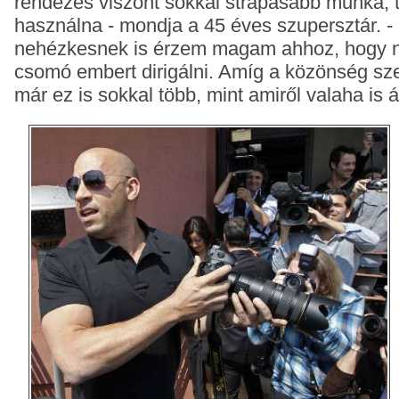
rendezés viszont sokkal strapásabb munka, t
használna - mondja a 45 éves szupersztár. -
nehézkesnek is érzem magam ahhoz, hogy ne
csomó embert dirigálni. Amíg a közönség sze
már ez is sokkal több, mint amiről valaha is