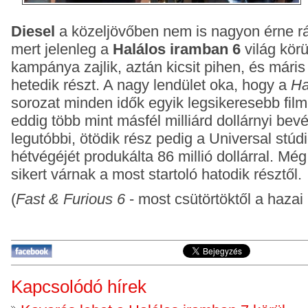
Diesel
a közeljövőben nem is nagyon érne rá
mert jelenleg a
Halálos iramban 6
világ körü
kampánya zajlik, aztán kicsit pihen, és máris 
hetedik részt. A nagy lendület oka, hogy a
Ha
sorozat minden idők egyik legsikeresebb film
eddig több mint másfél milliárd dollárnyi bevét
legutóbbi, ötödik rész pedig a Universal stúdi
hétvégéjét produkálta 86 millió dollárral. Mé
sikert várnak a most startoló hatodik résztől.
(
Fast & Furious 6
-
most csütörtöktől a haza
Kapcsolódó hírek