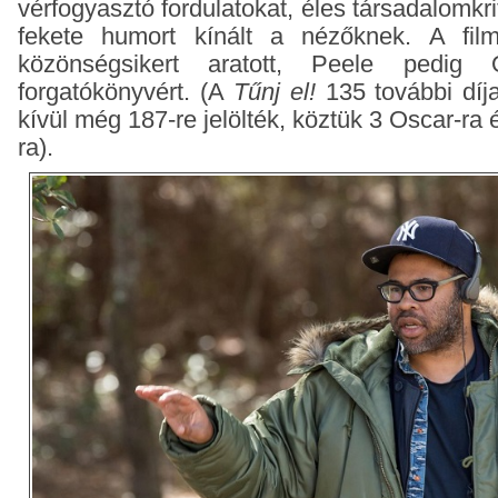
vérfogyasztó fordulatokat, éles társadalomkri
fekete humort kínált a nézőknek. A film 
közönségsikert aratott, Peele pedig 
forgatókönyvért. (A
Tűnj el!
135 további díj
kívül még 187-re jelölték, köztük 3 Oscar-ra
ra).