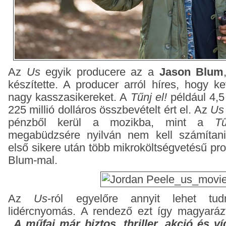
Az
Us
egyik producere az a
Jason Blum
készítette. A producer arról híres, hogy k
nagy kasszasikereket. A
Tűnj el!
például 4,5 
225 millió dolláros összbevételt ért el. Az
Us
pénzből kerül a mozikba, mint a
Tű
megabüdzsére nyilván nem kell számítani
első sikere után több mikroköltségvetésű pr
Blum-mal.
Az
Us
-ról egyelőre annyit lehet tud
lidércnyomás. A rendező ezt így magyarázt
„A műfaj már biztos, thriller, akció és ví