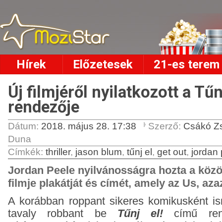
Hírek
Előzetesek
21-es terem
Új filmjéről nyilatkozott a Tűnj
rendezője
Dátum:
2018. május 28. 17:38
Szerző:
Csákó Z
Duna
Címkék
:
thriller
,
jason blum
,
tűnj el
,
get out
,
jordan
Jordan Peele nyilvánosságra hozta a köz
filmje plakátját és címét, amely az Us, aza
A korábban roppant sikeres komikusként i
tavaly robbant be
Tűnj el!
című rend