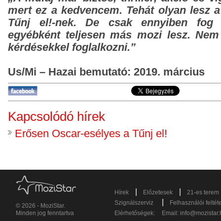
mert ez a kedvencem. Tehát olyan lesz a
Tűnj el!-nek. De csak ennyiben fog h
egyébként teljesen más mozi lesz. Nem 
kérdésekkel foglalkozni.”
Us/Mi – Hazai bemutató: 2019. március
Kapcsolódó hírek
Erősen Oscar-esélyes a Tűnj el!
|
|
Hírek
Előzetesek
21-es terem
|
Szignálszerviz
Felhasználói feltét
© 2026 - MoziStar.
Minden jog fenntartva
Elérhetőségek:
Email:
info@mozistar.