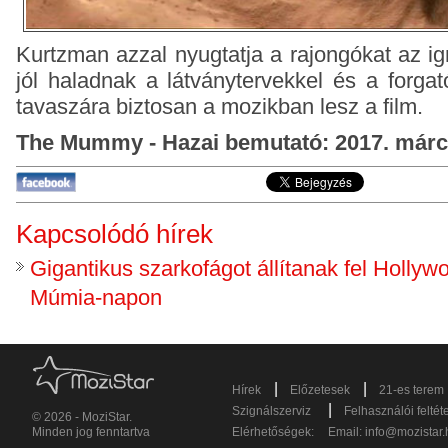
Kurtzman azzal nyugtatja a rajongókat az ig
jól haladnak a látványtervekkel és a forga
tavaszára biztosan a mozikban lesz a film.
The Mummy - Hazai bemutató: 2017. márc
Kapcsolódó hírek
Gigantikus szarkofágot állítanak fel Holly
Múmia-napon
|
|
Hírek
Előzetesek
21-es terem
|
Szignálszerviz
Felhasználói feltét
© 2026 - MoziStar.
Minden jog fenntartva
Elérhetőségek:
Email:
info@mozistar.