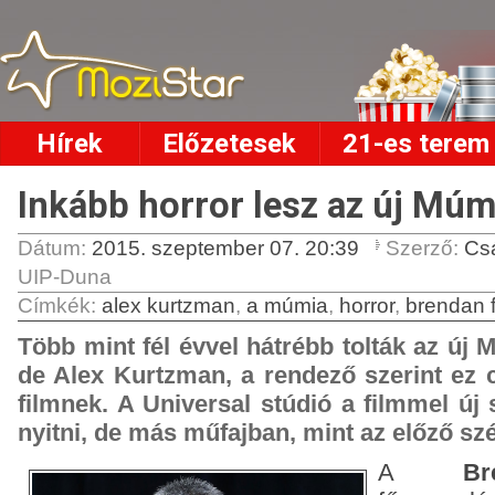
Hírek
Előzetesek
21-es terem
Inkább horror lesz az új Múm
Dátum:
2015. szeptember 07. 20:39
Szerző:
Cs
UIP-Duna
Címkék
:
alex kurtzman
,
a múmia
,
horror
,
brendan f
Több mint fél évvel hátrébb tolták az új 
de Alex Kurtzman, a rendező szerint ez c
filmnek. A Universal stúdió a filmmel új 
nyitni, de más műfajban, mint az előző szér
A
B