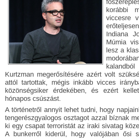
főszerep
korábbi m
viccesre v
erőtelje
Indiana J
Múmia vis
lesz a kla
modorá
kalandból
Kurtzman megerősítésére azért volt szüksé
attól tartottak, mégis inkább vicces irányb
közönségsiker érdekében, és ezért kellet
hónapos csúszást.
A történetről annyit lehet tudni, hogy napjai
tengerészgyalogos osztagot azzal bíznak me
ki egy csapat terroristát az iraki sivatag kö
A bunkerről kiderül, hogy valójában ősi sír