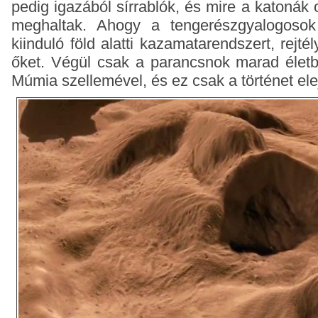
pedig igazából sírrablók, és mire a katonák
meghaltak. Ahogy a tengerészgyalogosok f
kiinduló föld alatti kazamatarendszert, rejté
őket. Végül csak a parancsnok marad életbe
Múmia szellemével, és ez csak a történet ele